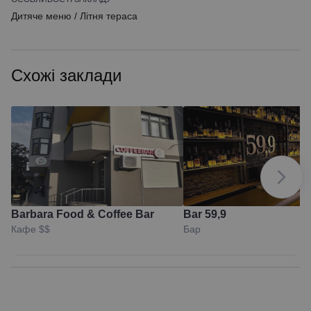
Дитяче меню
/
Літня тераса
Схожі заклади
Barbara Food & Coffee Bar
Bar 59,9
Кафе
$$
Бар