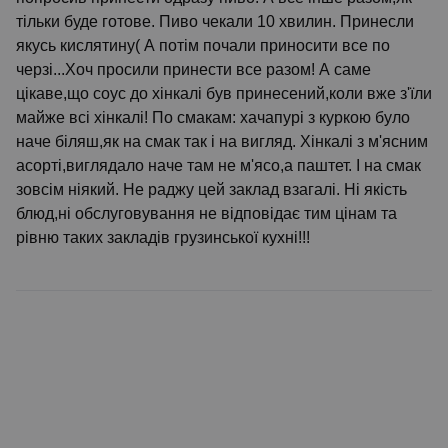
тільки буде готове. Пиво чекали 10 хвилин. Принесли
якусь кислятину( А потім почали приносити все по
черзі...Хоч просили принести все разом! А саме
цікаве,що соус до хінкалі був принесений,коли вже з'їли
майже всі хінкалі! По смакам: хачапурі з куркою було
наче біляш,як на смак так і на вигляд. Хінкалі з м'ясним
асорті,виглядало наче там не м'ясо,а паштет. І на смак
зовсім ніякий. Не раджу цей заклад взагалі. Ні якість
блюд,ні обслуговування не відповідає тим цінам та
рівню таких закладів грузинської кухні!!!