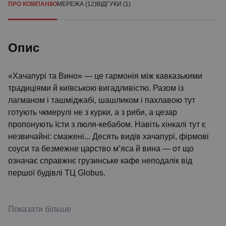
ПРО КОМПАНІЮ
МЕРЕЖА (12)
ВІДГУКИ (1)
Опис
«Хачапурі та Вино» — це гармонія між кавказькими
традиціями й київською вигадливістю. Разом із
лагманом і ташміджабі, шашликом і пахлавою тут
готують чкмерулі не з курки, а з риби, а цезар
пропонують їсти з люля-кебабом. Навіть хінкалі тут є
незвичайні: смажені... Десять видів хачапурі, фірмові
соуси та безмежне царство м’яса й вина — от що
означає справжнє грузинське кафе неподалік від
першої будівлі ТЦ Globus.
Показати більше