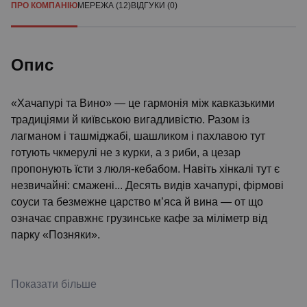
ПРО КОМПАНІЮ
МЕРЕЖА (12)
ВІДГУКИ (0)
Опис
«Хачапурі та Вино» — це гармонія між кавказькими
традиціями й київською вигадливістю. Разом із
лагманом і ташміджабі, шашликом і пахлавою тут
готують чкмерулі не з курки, а з риби, а цезар
пропонують їсти з люля-кебабом. Навіть хінкалі тут є
незвичайні: смажені... Десять видів хачапурі, фірмові
соуси та безмежне царство м’яса й вина — от що
означає справжнє грузинське кафе за міліметр від
парку «Позняки».
Показати більше