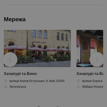
Мережа
Хачапурі та Вино
Хачапурі та Ви
вулиця Князів Острозьких, 8, Київ, 02000
вулиця Бориса Грін
Арсенальна
Майдан Незалежн