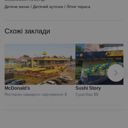
Дитяче меню
/
Дитячий куточок
/
Літня тераса
Схожі заклади
McDonald’s
Sushi Story
Ресторан швидкого харчування
$
Суші-бар
$$