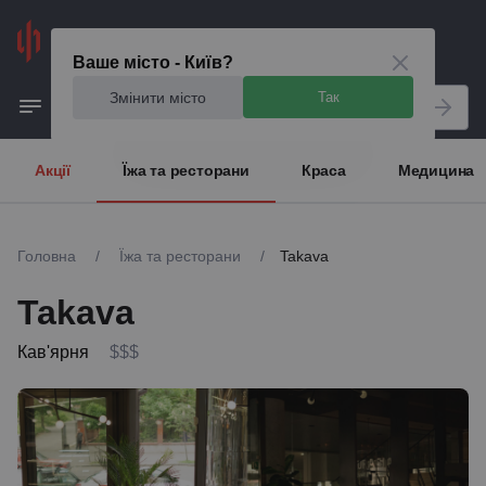
Київ
Ваше місто - Київ?
Змінити місто
Так
Акції
Їжа та ресторани
Краса
Медицина
Головна
/
Їжа та ресторани
/
Takava
Takava
Кав'ярня
$$$