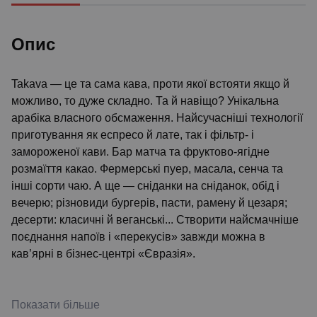
Опис
Takava — це та сама кава, проти якої встояти якщо й
можливо, то дуже складно. Та й навіщо? Унікальна
арабіка власного обсмаження. Найсучасніші технології
приготування як еспресо й лате, так і фільтр- і
замороженої кави. Бар матча та фруктово-ягідне
розмаїття какао. Фермерські пуер, масала, сенча та
інші сорти чаю. А ще — сніданки на сніданок, обід і
вечерю; різновиди бургерів, пасти, рамену й цезаря;
десерти: класичні й веганські... Створити найсмачніше
поєднання напоїв і «перекусів» завжди можна в
кав’ярні в бізнес-центрі «Євразія».
Показати більше