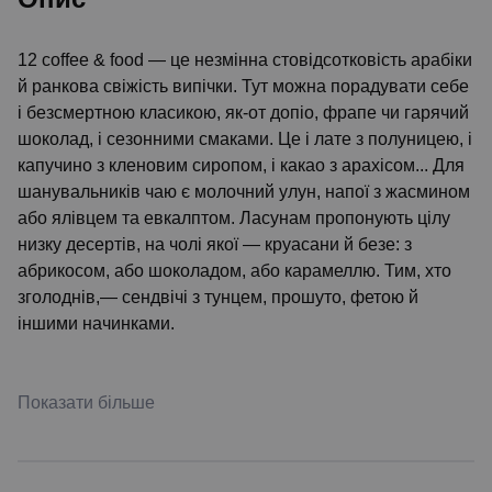
12 coffee & food — це незмінна стовідсотковість арабіки
й ранкова свіжість випічки. Тут можна порадувати себе
і безсмертною класикою, як-от допіо, фрапе чи гарячий
шоколад, і сезонними смаками. Це і лате з полуницею, і
капучино з кленовим сиропом, і какао з арахісом... Для
шанувальників чаю є молочний улун, напої з жасмином
або ялівцем та евкалптом. Ласунам пропонують цілу
низку десертів, на чолі якої — круасани й безе: з
абрикосом, або шоколадом, або карамеллю. Тим, хто
зголоднів,— сендвічі з тунцем, прошуто, фетою й
іншими начинками.
Показати більше