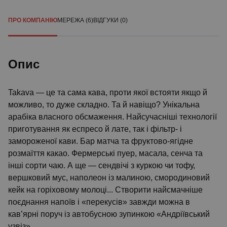
ПРО КОМПАНІЮ
МЕРЕЖА (6)
ВІДГУКИ (0)
Опис
Takava — це та сама кава, проти якої встояти якщо й
можливо, то дуже складно. Та й навіщо? Унікальна
арабіка власного обсмаження. Найсучасніші технології
приготування як еспресо й лате, так і фільтр- і
замороженої кави. Бар матча та фруктово-ягідне
розмаїття какао. Фермерські пуер, масала, сенча та
інші сорти чаю. А ще — сендвічі з куркою чи тофу,
вершковий мус, наполеон із малиною, смородиновий
кейк на горіховому молоці... Створити найсмачніше
поєднання напоїв і «перекусів» завжди можна в
кав’ярні поруч із автобусною зупинкою «Андріївський
узвіз».