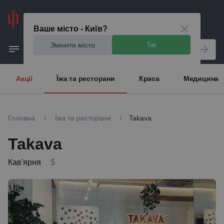
Київ
Ваше місто - Київ?
Змінити місто
Так
Акції
Їжа та ресторани
Краса
Медицина
Головна
/
Їжа та ресторани
/
Takava
Takava
Кав'ярня
$