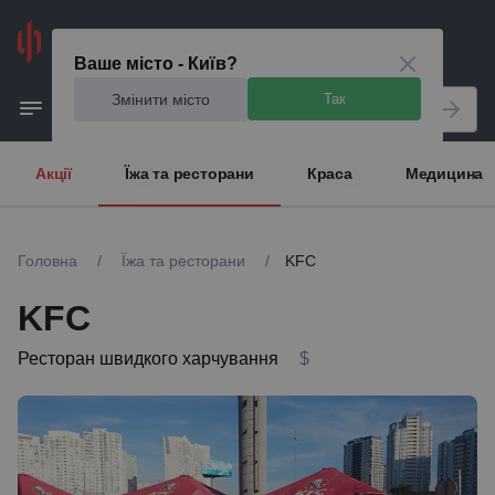
Київ
Ваше місто - Київ?
Змінити місто
Так
Акції
Їжа та ресторани
Краса
Медицина
Головна
/
Їжа та ресторани
/
KFC
KFC
Ресторан швидкого харчування
$