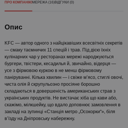
ПРО КОМПАНІЮ
МЕРЕЖА (16)
ВІДГУКИ (0)
Опис
KFC — автор одного з найцікавіших всесвітніх секретів
— смаку таємничих 11 спецій і трав. Під дією їхніх
кулінарних чар у ресторанах мережі народжуються
бургери, твістери, кесадилья й, звичайно, відерця —
усе з фірмовою куркою в не менш фірмовому
паніруванні. Кілька хвилин — і свіже м’ясо, стиглі овочі,
чиста олія й скрупульозно просіяне борошно
складаються в довершеність американських страв з
українських продуктів. Не вистачає хіба що кави або,
скажімо, мілкшейку, що вдало доповнює замовлення в
закладі на зупинці «Станція метро „Осокорки“», біля
в’їзду на Дніпровську набережну.