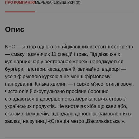
ПРО КОМПАНІЮ
МЕРЕЖА (16)
ВІДГУКИ (0)
Опис
KFC — автор одного з найцікавіших всесвітніх секретів
— смаку таємничих 11 спецій і трав. Під дією їхніх
кулінарних чар у ресторанах мережі народжуються
бургери, твістери, кесадилья й, звичайно, відерця —
усе з фірмовою куркою в не менш фірмовому
паніруванні. Кілька хвилин — і свіже м’ясо, стиглі овочі,
чиста олія й скрупульозно просіяне борошно
складаються в довершеність американських страв з
українських продуктів. Не вистачає хіба що кави або,
скажімо, мілкшейку, що вдало доповнює замовлення в
закладі на зупинці «Станція метро „Васильківська“».