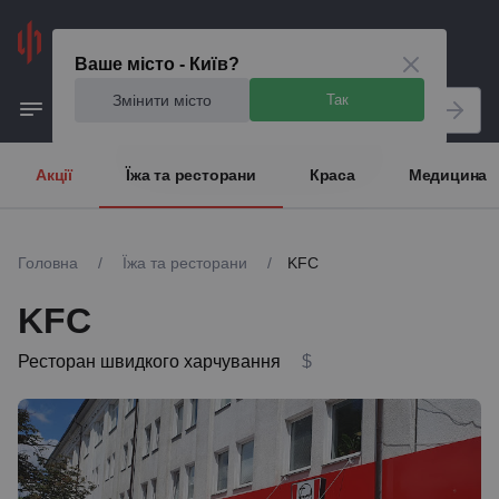
Київ
Ваше місто - Київ?
Змінити місто
Так
Акції
Їжа та ресторани
Краса
Медицина
Головна
/
Їжа та ресторани
/
KFC
KFC
Ресторан швидкого харчування
$