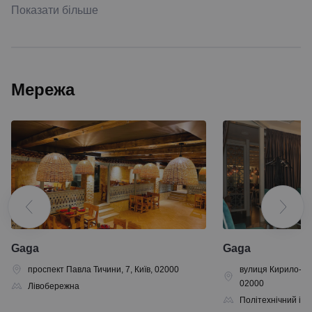
Показати більше
Мережа
Gaga
Gaga
проспект Павла Тичини, 7, Київ, 02000
вулиця Кирило-Меф
02000
Лівобережна
Політехнічний інс