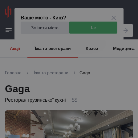
Київ
Ваше місто - Київ?
Змінити місто
Так
Акції
Їжа та ресторани
Краса
Медицина
Головна
/
Їжа та ресторани
/
Gaga
Gaga
Ресторан грузинської кухні
$$