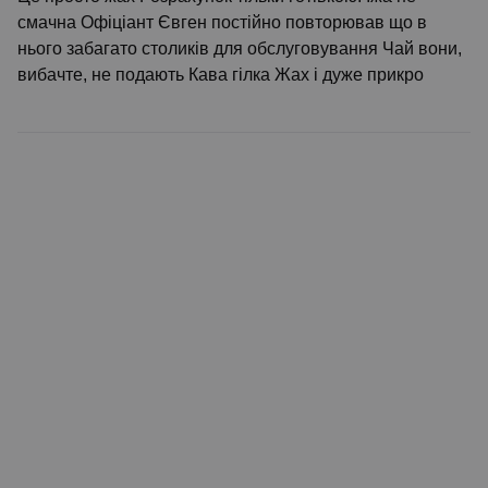
смачна Офіціант Євген постійно повторював що в
нього забагато столиків для обслуговування Чай вони,
вибачте, не подають Кава гілка Жах і дуже прикро