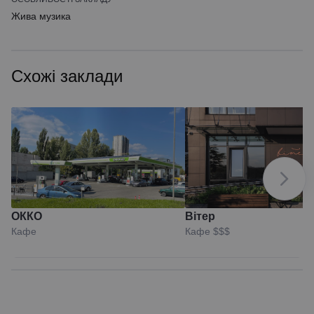
Жива музика
Схожі заклади
ОККО
Вітер
Кафе
Кафе
$$$