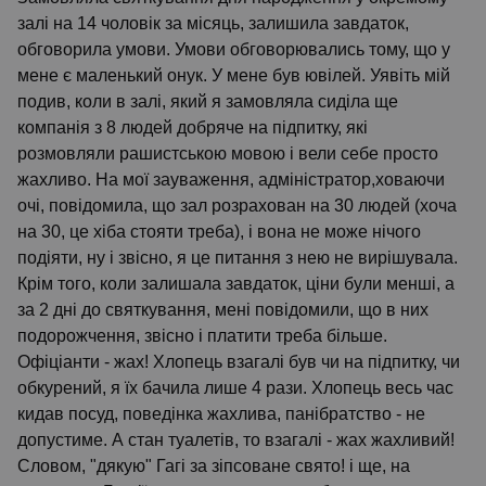
залі на 14 чоловік за місяць, залишила завдаток,
обговорила умови. Умови обговорювались тому, що у
мене є маленький онук. У мене був ювілей. Уявіть мій
подив, коли в залі, який я замовляла сиділа ще
компанія з 8 людей добряче на підпитку, які
розмовляли рашистською мовою і вели себе просто
жахливо. На мої зауваження, адміністратор,ховаючи
очі, повідомила, що зал розрахован на 30 людей (хоча
на 30, це хіба стояти треба), і вона не може нічого
подіяти, ну і звісно, я це питання з нею не вирішувала.
Крім того, коли залишала завдаток, ціни були менші, а
за 2 дні до святкування, мені повідомили, що в них
подорожчення, звісно і платити треба більше.
Офіціанти - жах! Хлопець взагалі був чи на підпитку, чи
обкурений, я їх бачила лише 4 рази. Хлопець весь час
кидав посуд, поведінка жахлива, панібратство - не
допустиме. А стан туалетів, то взагалі - жах жахливий!
Словом, "дякую" Гагі за зіпсоване свято! і ще, на