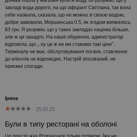
донька пішла у магазин купити воду, бо розумію, що у
закладі вода дорого, на що офіціант Світлана, так вона
себе назвала, сказала, що не можна зі своєю водою,
добре замовили, Моршинська 0.5, як згодом виявилось
83 грн. Я розумію, що у таких закладах націнка більше,
але ж це занадто. На наше обурення, адміністратор
відповіла, що ,, ну це ж не ми ставимо такі ціни''.
Терміналу не має, обслуговування погане, ставлення
до клієнтів не відповіднє. Настрій зіпсований, не
приємні спогади.
Ірина
25.05.25
Були в типу ресторані на оболоні
Це просто жах Розрахунок тільки готівкою. Їжа не