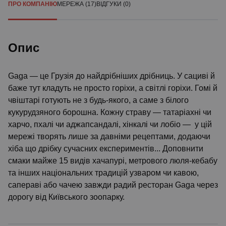
ПРО КОМПАНІЮ
МЕРЕЖА (17)
ВІДГУКИ (0)
Опис
Gaga — це Грузія до найдрібніших дрібниць. У сациві й
баже тут кладуть не просто горіхи, а світлі горіхи. Гомі й
чвіштарі готують не з будь-якого, а саме з білого
кукурудзяного борошна. Кожну страву — татаріахні чи
харчо, пхалі чи аджапсандалі, хінкалі чи лобіо — у цій
мережі творять лише за давніми рецептами, додаючи
хіба що дрібку сучасних експериментів... Доповнити
смаки майже 15 видів хачапурі, метрового люля-кебабу
та інших національних традицій узваром чи кавою,
сапераві або чачею завжди радий ресторан Gaga через
дорогу від Київського зоопарку.