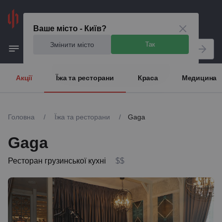
Київ
Ваше місто - Київ?
Змінити місто
Так
Акції
Їжа та ресторани
Краса
Медицина
Головна
/
Їжа та ресторани
/
Gaga
Gaga
Ресторан грузинської кухні
$$