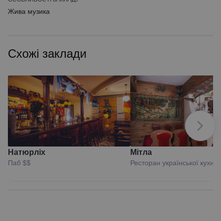
Жива музика
Схожі заклади
Натюрліх
Мітла
Паб
$$
Ресторан української кухні