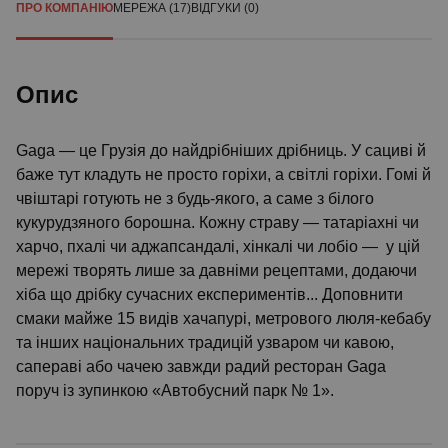
ПРО КОМПАНІЮ
МЕРЕЖА (17)
ВІДГУКИ (0)
Опис
Gaga — це Грузія до найдрібніших дрібниць. У сациві й
баже тут кладуть не просто горіхи, а світлі горіхи. Гомі й
чвіштарі готують не з будь-якого, а саме з білого
кукурудзяного борошна. Кожну страву — татаріахні чи
харчо, пхалі чи аджапсандалі, хінкалі чи лобіо — у цій
мережі творять лише за давніми рецептами, додаючи
хіба що дрібку сучасних експериментів... Доповнити
смаки майже 15 видів хачапурі, метрового люля-кебабу
та інших національних традицій узваром чи кавою,
сапераві або чачею завжди радий ресторан Gaga
поруч із зупинкою «Автобусний парк № 1».