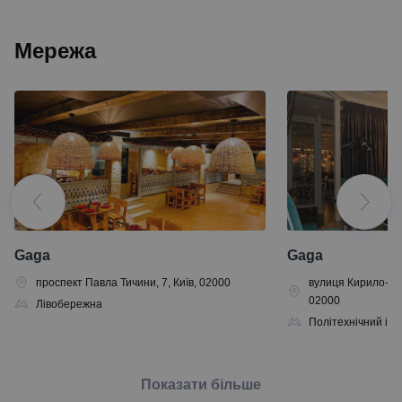
Мережа
Gaga
Gaga
проспект Павла Тичини, 7, Київ, 02000
вулиця Кирило-Меф
02000
Лівобережна
Політехнічний інс
Показати більше