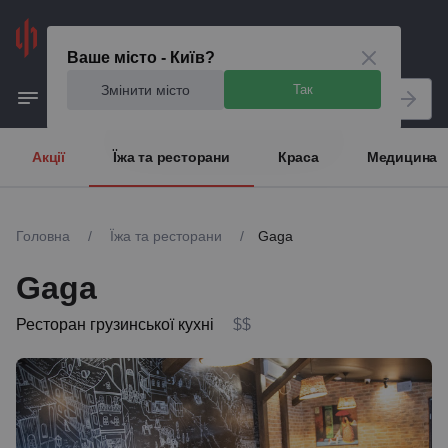
Київ
Ваше місто - Київ?
Змінити місто
Так
Акції
Їжа та ресторани
Краса
Медицина
Головна
/
Їжа та ресторани
/
Gaga
Gaga
Ресторан грузинської кухні
$$