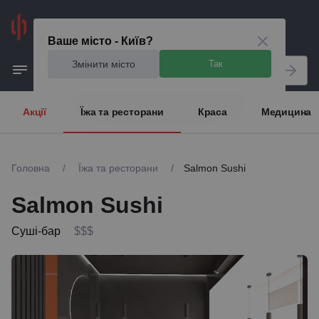
Київ
Ваше місто - Київ?
Змінити місто
Так
Акції
Їжа та ресторани
Краса
Медицина
Головна
/
Їжа та ресторани
/
Salmon Sushi
Salmon Sushi
Суші-бар
$$$