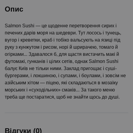
Опис
Salmon Sushi — це щоденне перетворення сирих і
печених дарів моря на шедеври. Тут лосось і тунець,
вугор і креветки, краб і тобіко вальсують на язиці під
руку з кунжутом і рисом, норі й шрирачею, томаго й
огірками... Здавалося б, для щастя вистачить макі й
футомакі, гунканів і цілих сетів, однак Salmon Sushi
балує Київ не тільки ними. Заклад пригощає і суші-
бургерами, і локшиною, і супами, і боулами, і зовсім не
азійським хітом — піцею, які складаються в мозаїку
морських і «суходільних» смаків... За такого меню
треба ще постаратися, щоб не знайти щось до душі.
Відгуки (0)