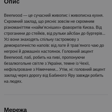
Опис
Beerwood — це сучасний живопис і живописна кухня.
Скромний заклад, що рясніє зовсім не скромним
різноманіттям «найм’ясніших» фаворитів Києва. Від
строганини до стейків, від рульки айсбан до бургерів...
Усі вони знаходять спільну гастромову з
демократичністю напоїв: від лате й трав’яного чаю до
негроні й домашніх настоянок. Головний акцент
Beerwood, паб, робить на пиві, пропонуючи
безалкогольне світле з України, темне із Чехії,
нефільтроване з Німеччини... Утім, ні: головний акцент
заклад через дорогу від Бабиного Яру завжди робить
на людях.
Мережа