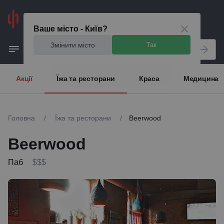
Київ
Ваше місто - Київ?
Змінити місто
Так
Акції
Їжа та ресторани
Краса
Медицина
Головна
/
Їжа та ресторани
/
Beerwood
Beerwood
Паб
$$$