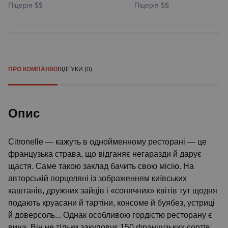
Піцерія
$$
Піцерія
$$
ПРО КОМПАНІЮ
ВІДГУКИ (0)
Опис
Citronelle — кажуть в однойменному ресторані — це
французька страва, що відганяє негаразди й дарує
щастя. Саме такою заклад бачить свою місію. На
авторській порцеляні із зображенням київських
каштанів, дружних зайців і «сонячних» квітів тут щодня
подають круасани й тартіни, консоме й буябез, устриці
й доверсоль... Однак особливою гордістю ресторану є
вина. Він не тільки закуповує 150 французьких сортів