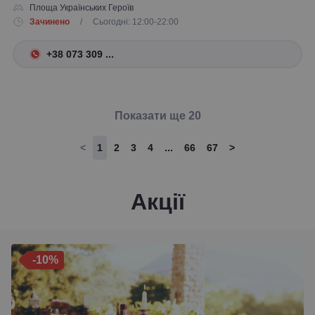
Площа Українських Героїв
Зачинено
/ Сьогодні: 12:00-22:00
+38 073 309 ...
Показати ще 20
<
1
2
3
4
...
66
67
>
Акції
-10%