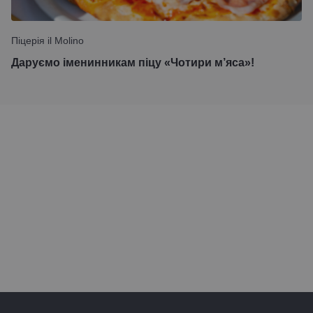
Піцерія il Molino
Даруємо іменинникам піцу «Чотири м’яса»!