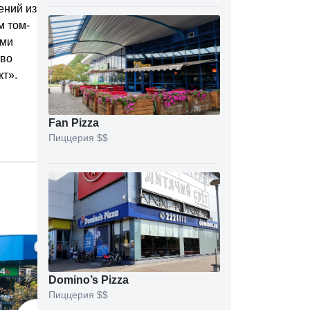
ений из
м том-
ыми
тво
т».
Fan Pizza
Пиццерия
$$
Domino’s Pizza
Пиццерия
$$