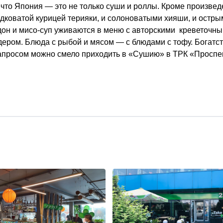
что Япония — это не только суши и роллы. Кроме произвед
адковатой курицей терияки, и солоноватыми хияши, и остры
дон и мисо-суп уживаются в меню с авторскими креветочн
дером. Блюда с рыбой и мясом — с блюдами с тофу. Богатс
апросом можно смело приходить в «Сушию» в ТРК «Проспек