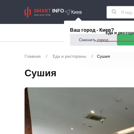
Киев
Ваш город - Киев?
Акции
Еда и рестор
Сменить город
Главная
/
Еда и рестораны
/
Сушия
Сушия