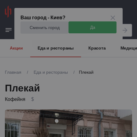
Киев
Ваш город - Киев?
Сменить город
Да
Акции
Еда и рестораны
Красота
Медици
Главная
/
Еда и рестораны
/
Плекай
Плекай
Кофейня
$