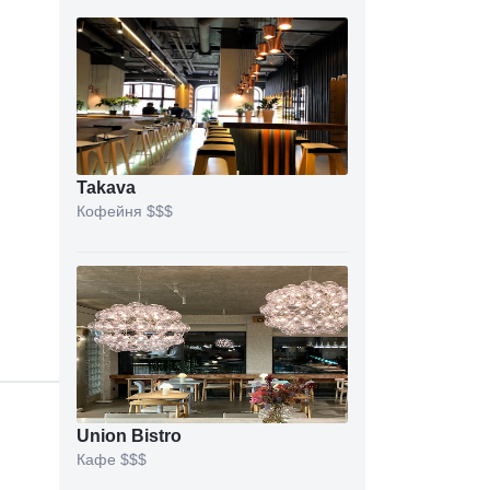
Takava
Кофейня
$$$
Union Bistro
Кафе
$$$