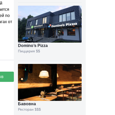
ый
ается
ей по
гах от
Domino’s Pizza
Пиццерия
$$
ыв
Бавовна
Ресторан
$$$