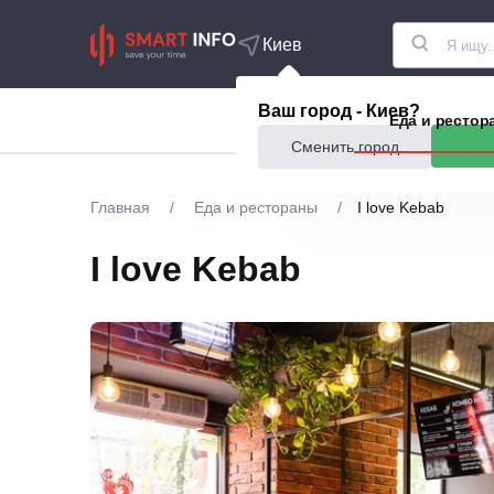
Киев
Ваш город - Киев?
Акции
Еда и рестор
Сменить город
Главная
/
Еда и рестораны
/
I love Kebab
I love Kebab