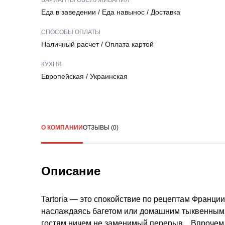
ВАРИАНТЫ ОБСЛУЖИВАНИЯ
Еда в заведении
/
Еда навынос
/
Доставка
СПОСОБЫ ОПЛАТЫ
Наличный расчет
/
Оплата картой
КУХНЯ
Европейская
/
Украинская
О КОМПАНИИ
ОТЗЫВЫ (0)
Описание
Tartoria — это спокойствие по рецептам Франци
наслаждаясь багетом или домашним тыквенным р
гостям ничем не заменимый перерыв... Впрочем, 