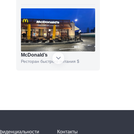
McDonald’s
Ресторан быстрого питания
$
Львівська майстерня
Кофейня
$
шоколаду
нфиденциальности
Контакты