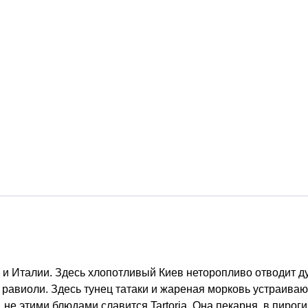
и и Италии. Здесь хлопотливый Киев неторопливо отводит д
авиоли. Здесь тунец татаки и жареная морковь устраиваю
не этими блюдами славится Tartoria. Она пекарня, в пироги