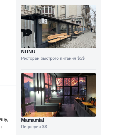
NUNU
Ресторан быстрого питания
$$$
ушу,
Mamamia!
т
Пиццерия
$$