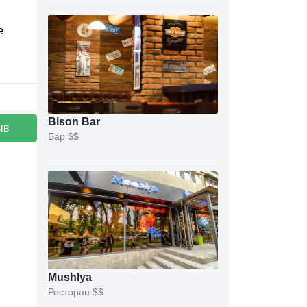
е
Bison Bar
ыв
Бар
$$
Mushlya
Ресторан
$$