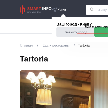
Киев
Ваш город - Киев?
Акции
Еда и рестор
Сменить город
Главная
/
Еда и рестораны
/
Tartoria
Tartoria