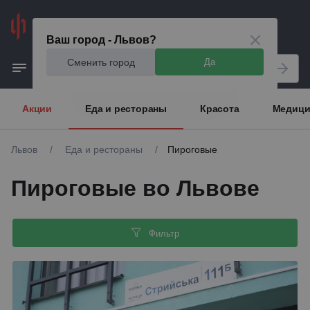
Львов
Ваш город - Львов?
Сменить город
Да
Акции
Еда и рестораны
Красота
Медици
Львов
/
Еда и рестораны
/
Пироговые
Пироговые во Львове
Фильтр