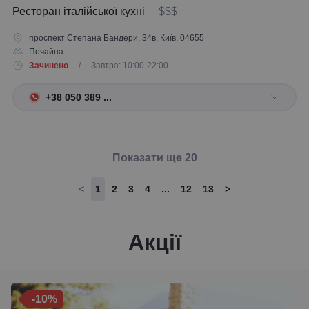
Ресторан італійської кухні
$$$
проспект Степана Бандери, 34в, Київ, 04655
Почайна
Зачинено
/ Завтра: 10:00-22:00
+38 050 389 ...
Показати ще 20
<
1
2
3
4
...
12
13
>
Акції
-10%