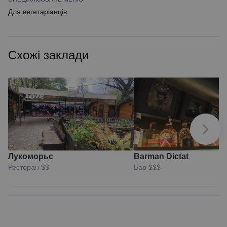
Для вегетаріанців
Схожі заклади
Лукоморьє
Barman Dictat
Ресторан
$$
Бар
$$$