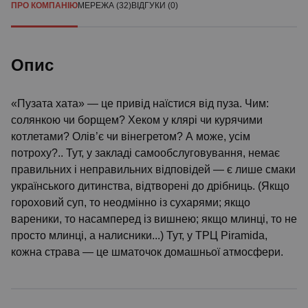
ПРО КОМПАНІЮ
МЕРЕЖА (32)
ВІДГУКИ (0)
Опис
«Пузата хата» — це привід наїстися від пуза. Чим:
солянкою чи борщем? Хеком у клярі чи курячими
котлетами? Олів’є чи вінегретом? А може, усім
потроху?.. Тут, у закладі самообслуговування, немає
правильних і неправильних відповідей — є лише смаки
українського дитинства, відтворені до дрібниць. (Якщо
гороховий суп, то неодмінно із сухарями; якщо
вареники, то насамперед із вишнею; якщо млинці, то не
просто млинці, а налисники...) Тут, у ТРЦ Piramida,
кожна страва — це шматочок домашньої атмосфери.