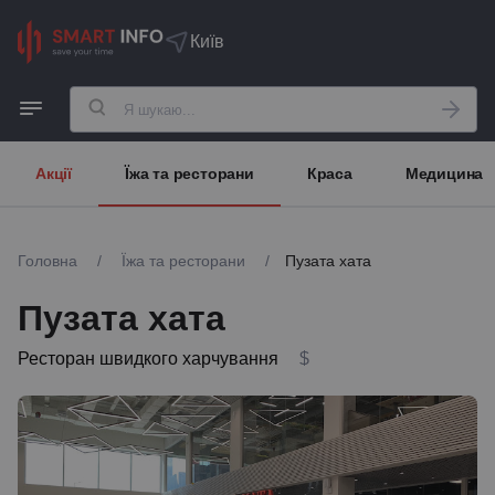
Київ
Акції
Їжа та ресторани
Краса
Медицина
Головна
/
Їжа та ресторани
/
Пузата хата
Пузата хата
Ресторан швидкого харчування
$