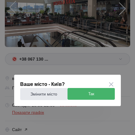
1 / 3
+38 067 130 ...
вулиця Олександра Мишуги, 4а, Київ, 02141
Ваше місто - Київ?
Позняки
Змінити місто
Так
Сьогодні: 10:00-22:00
Зачинено
Показати графік
Сайт