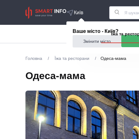
Київ
Ваше місто - Київ?
Акції
Їжа та ресто
Змінити місто
Головна
/
Їжа та ресторани
/
Одеса-мама
Одеса-мама