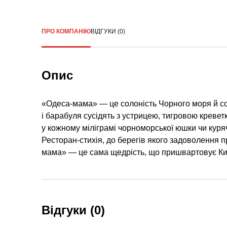
ПРО КОМПАНІЮ
ВІДГУКИ (0)
Опис
«Одеса-мама» — це солоність Чорного моря й соло
і барабуля сусідять з устрицею, тигровою кревет
у кожному міліграмі чорноморської юшки чи куряч
Ресторан-стихія, до берегів якого задоволення 
мама» — це сама щедрість, що пришвартовує Київ
Відгуки (0)