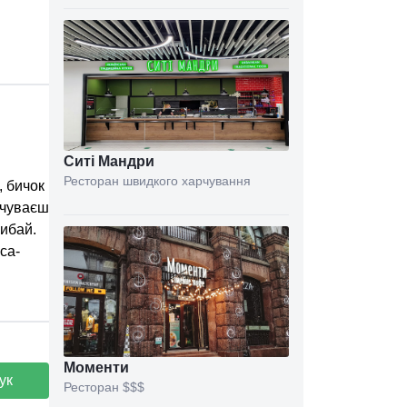
Ситі Мандри
Ресторан швидкого харчування
, бичок
дчуваєш
рибай.
са-
Моменти
ук
Ресторан
$$$