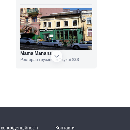
Mama Manana
Ресторан грузинської кухні
$$$
Avalon
Ресторан
$$$
 конфіденційності
Контакти