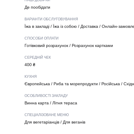
НАШІ ДОБІРКИ
Де пообідати
ВАРІАНТИ ОБСЛУГОВУВАННЯ
Їжа в закладі
/
Їжа із собою
/
Доставка
/
Онлайн-замовл
СПОСОБИ ОПЛАТИ
Готівковий розрахунок
/
Розрахунок картками
СЕРЕДНІЙ ЧЕК
400 ₴
КУХНЯ
Європейська
/
Риба та морепродукти
/
Російська
/
Схід
ОСОБЛИВОСТІ ЗАКЛАДУ
Винна карта
/
Літня тераса
СПЕЦІАЛІЗОВАНЕ МЕНЮ
Для вегетаріанців
/
Для веганів