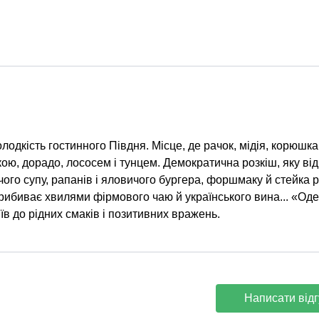
дкість гостинного Півдня. Місце, де рачок, мідія, корюшка
кою, дорадо, лососем і тунцем. Демократична розкіш, яку ві
ого супу, рапанів і яловичого бургера, форшмаку й стейка 
прибиває хвилями фірмового чаю й українського вина... «Оде
 до рідних смаків і позитивних вражень.
Написати відг