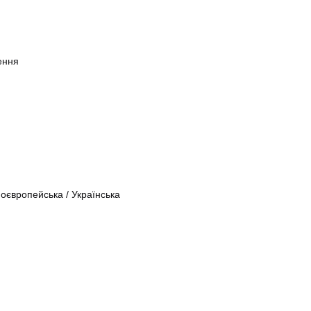
ення
ноєвропейська
/
Українська