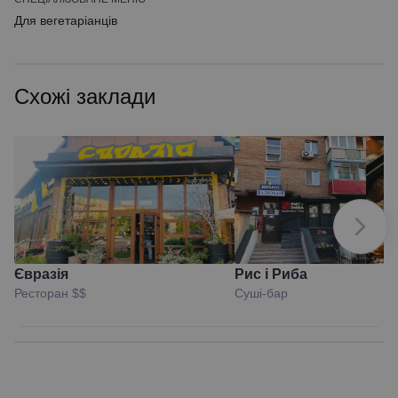
Для вегетаріанців
Схожі заклади
Євразія
Рис і Риба
Ресторан
$$
Суші-бар