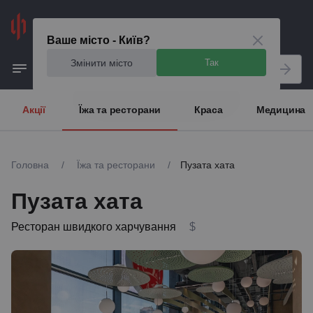
Київ
Ваше місто - Київ?
Змінити місто
Так
Акції
Їжа та ресторани
Краса
Медицина
Головна
/
Їжа та ресторани
/
Пузата хата
Пузата хата
Ресторан швидкого харчування
$