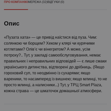
ПРО КОМПАНІЮ
МЕРЕЖА (32)
ВІДГУКИ (0)
Опис
«Пузата хата» — це привід наїстися від пуза. Чим:
солянкою чи борщем? Хеком у клярі чи курячими
котлетами? Олів’є чи вінегретом? А може, усім
потроху?.. Тут, у закладі самообслуговування, немає
правильних і неправильних відповідей — є лише смаки
українського дитинства, відтворені до дрібниць. (Якщо
гороховий суп, то неодмінно із сухарями; якщо
вареники, то насамперед із вишнею; якщо млинці, то не
просто млинці, а налисники...) Тут, у ТРЦ Smart Plaza,
кожна страва — це шматочок домашньої атмосфери.