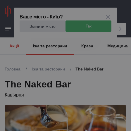
Київ
Ваше місто - Київ?
Змінити місто
Так
Акції
Їжа та ресторани
Краса
Медицина
Головна
/
Їжа та ресторани
/
The Naked Bar
The Naked Bar
Кав'ярня