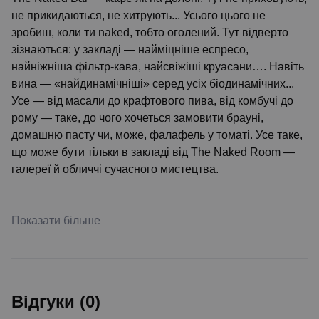
не прикидаються, не хитрують... Усього цього не
зробиш, коли ти naked, тобто оголений. Тут відверто
зізнаються: у закладі — найміцніше еспресо,
найніжніша фільтр-кава, найсвіжіші круасани…. Навіть
вина — «найдинамічніші» серед усіх біодинамічних...
Усе — від масали до крафтового пива, від комбучі до
рому — таке, до чого хочеться замовити брауні,
домашню пасту чи, може, фалафель у томаті. Усе таке,
що може бути тільки в закладі від The Naked Room —
галереї й обличчі сучасного мистецтва.
Показати більше
Відгуки (0)