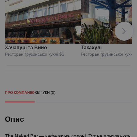
Хачапурі та Вино
Такахулі
Ресторан грузинської кухні
$$
Ресторан грузинської кухні
ПРО КОМПАНІЮ
ВІДГУКИ (0)
Опис
The Naked Bar — кафе як на долоні. Тут не приховують,