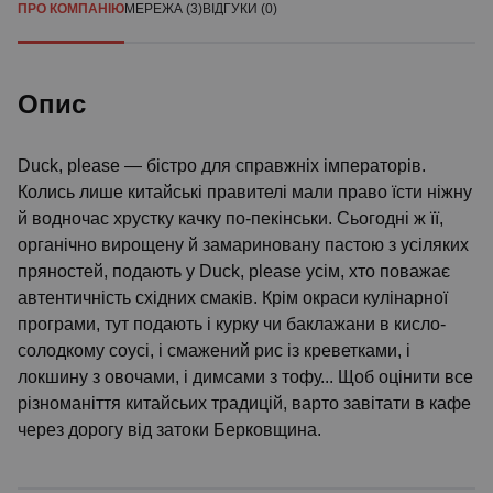
ПРО КОМПАНІЮ
МЕРЕЖА (3)
ВІДГУКИ (0)
Опис
Duck, please — бістро для справжніх імператорів.
Колись лише китайські правителі мали право їсти ніжну
й водночас хрустку качку по-пекінськи. Сьогодні ж її,
органічно вирощену й замариновану пастою з усіляких
пряностей, подають у Duck, please усім, хто поважає
автентичність східних смаків. Крім окраси кулінарної
програми, тут подають і курку чи баклажани в кисло-
солодкому соусі, і смажений рис із креветками, і
локшину з овочами, і димсами з тофу... Щоб оцінити все
різноманіття китайсьих традицій, варто завітати в кафе
через дорогу від затоки Берковщина.