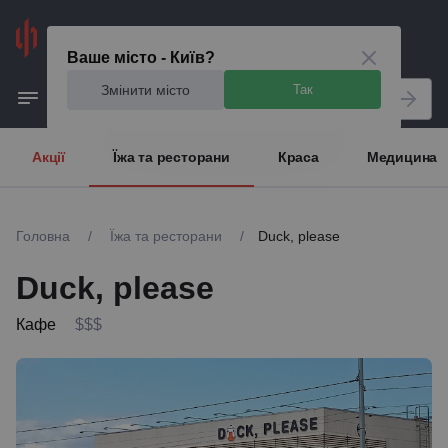
Київ
Ваше місто - Київ?
Змінити місто
Так
Акції
Їжа та ресторани
Краса
Медицина
Головна
/
Їжа та ресторани
/
Duck, please
Duck, please
Кафе
$$$