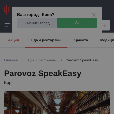
Киев
Ваш город - Киев?
Сменить город
Да
Акции
Еда и рестораны
Красота
Медици
Главная
/
Еда и рестораны
/
Parovoz SpeakEasy
Parovoz SpeakEasy
Бар