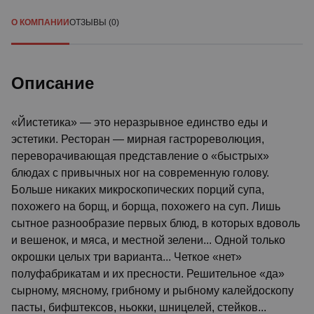
О КОМПАНИИ
ОТЗЫВЫ (0)
Описание
«Йистетика» — это неразрывное единство еды и
эстетики. Ресторан — мирная гастрореволюция,
переворачивающая представление о «быстрых»
блюдах с привычных ног на современную голову.
Больше никаких микроскопических порций супа,
похожего на борщ, и борща, похожего на суп. Лишь
сытное разнообразие первых блюд, в которых вдоволь
и вешенок, и мяса, и местной зелени... Одной только
окрошки целых три варианта... Четкое «нет»
полуфабрикатам и их пресности. Решительное «да»
сырному, мясному, грибному и рыбному калейдоскопу
пасты, бифштексов, ньокки, шницелей, стейков...