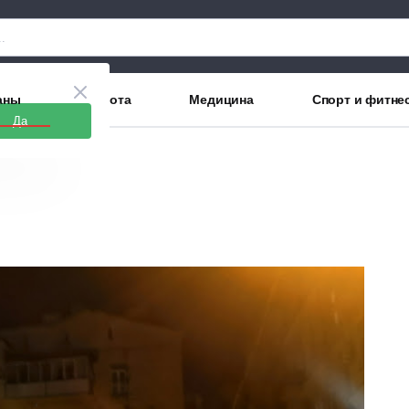
аны
Красота
Медицина
Спорт и фитне
Да