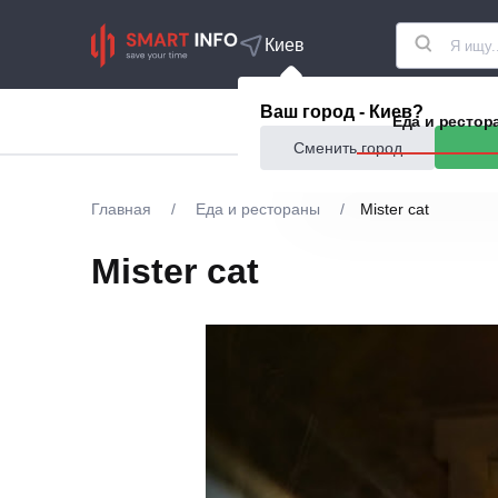
Киев
Ваш город - Киев?
Акции
Еда и рестор
Сменить город
Главная
/
Еда и рестораны
/
Mister cat
Mister cat