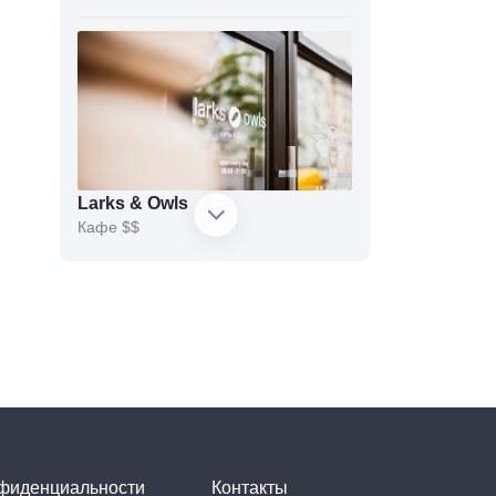
Larks & Owls
Кафе
$$
Пьяна вишня
Бар
нфиденциальности
Контакты