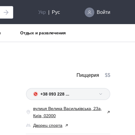
Укр
Рус
Войти
с
Отдых и развлечения
Пиццерия
$$
+38 093 228 ...
вулиця Велика Васильківська, 23а,
Київ, 02000
Дворец спорта