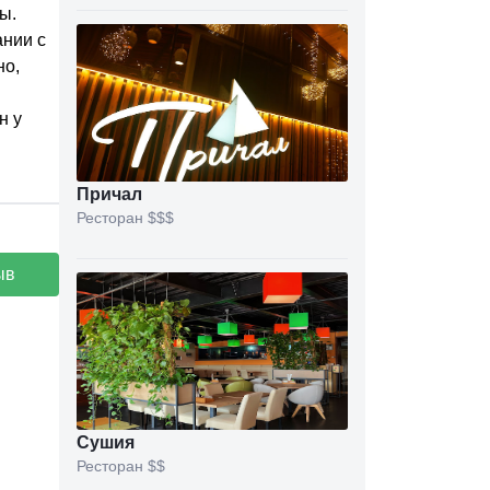
ы.
ании с
но,
н у
Причал
Ресторан
$$$
ыв
Сушия
Ресторан
$$