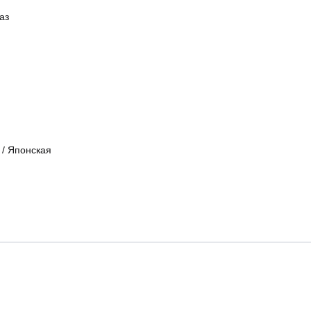
аз
/
Японская