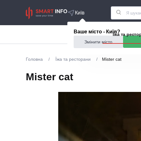
Київ
Ваше місто - Київ?
Акції
Їжа та ресто
Змінити місто
Головна
/
Їжа та ресторани
/
Mister cat
Mister cat