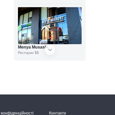
Menya Musashi
Ресторан
$$
Pancakes
Ресторан швидкого харчування
 конфіденційності
Контакти