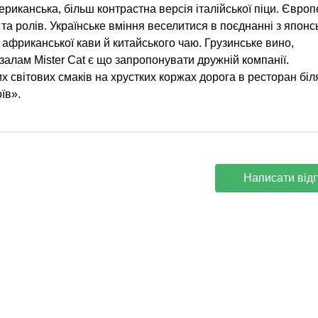
ериканська, більш контрастна версія італійської піци. Євро
та ролів. Українське вміння веселитися в поєднанні з японс
 африканської кави й китайського чаю. Грузинське вино,
залам Mister Cat є що запропонувати дружній компанії.
 світових смаків на хрустких коржах дорога в ресторан біл
їв».
Написати відг