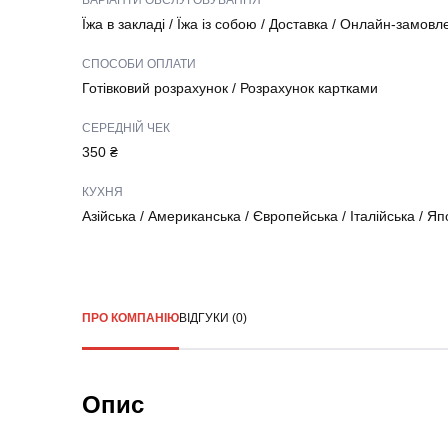
ВАРІАНТИ ОБСЛУГОВУВАННЯ
Їжа в закладі
/
Їжа із собою
/
Доставка
/
Онлайн-замовл
СПОСОБИ ОПЛАТИ
Готівковий розрахунок
/
Розрахунок картками
СЕРЕДНІЙ ЧЕК
350 ₴
КУХНЯ
Азійська
/
Американська
/
Європейська
/
Італійська
/
Яп
ПРО КОМПАНІЮ
ВІДГУКИ (0)
Опис