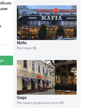
пейська
ьким
я
Mafia
Ресторан
$$
ук
Gaga
Ресторан грузинської кухні
$$