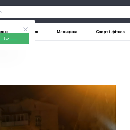
рани
Краса
Медицина
Спорт і фітнес
Так