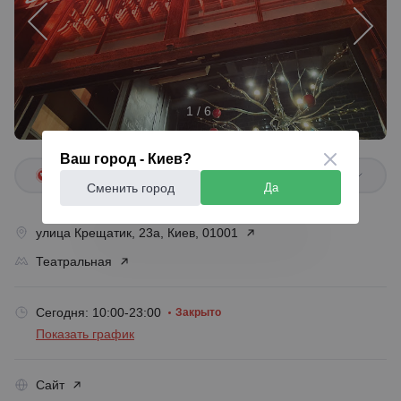
1 / 6
Ваш город - Киев?
+38 098 885 ...
Сменить город
Да
улица Крещатик, 23а, Киев, 01001
Театральная
Сегодня: 10:00-23:00
Закрыто
Показать график
Сайт