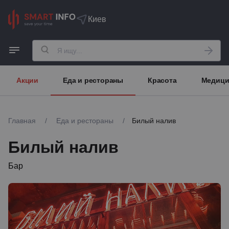
Киев
Акции
Еда и рестораны
Красота
Медици
Главная
/
Еда и рестораны
/
Билый налив
Билый налив
Бар