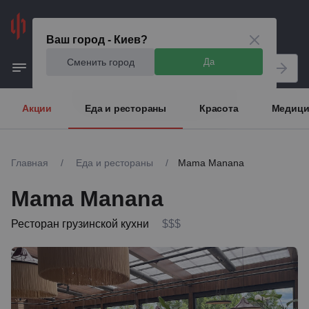
Киев
Ваш город - Киев?
Сменить город
Да
Акции
Еда и рестораны
Красота
Медици
Главная
/
Еда и рестораны
/
Mama Manana
Mama Manana
Ресторан грузинской кухни
$$$