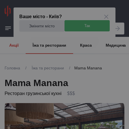
Київ
Ваше місто - Київ?
Змінити місто
Так
Акції
Їжа та ресторани
Краса
Медицина
Головна
/
Їжа та ресторани
/
Mama Manana
Mama Manana
Ресторан грузинської кухні
$$$