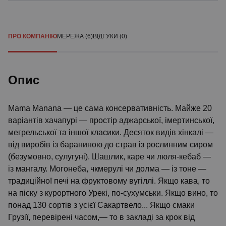
ПРО КОМПАНІЮ
МЕРЕЖА (6)
ВІДГУКИ (0)
Опис
Mama Manana — це сама консервативність. Майже 20
варіантів хачапурі — простір аджарської, імертинської,
мегрельської та іншої класики. Десяток видів хінкалі —
від виробів із бараниною до страв із рослинним сиром
(безумовно, сулугуні). Шашлик, каре чи люля-кебаб —
із мангалу. Могонеба, чкмерулі чи долма — із тоне —
традиційної печі на фруктовому вугіллі. Якщо кава, то
на піску з курортного Урекі, по-сухумськи. Якщо вино, то
понад 130 сортів з усієї Сакартвело... Якщо смаки
Грузії, перевірені часом,— то в закладі за крок від