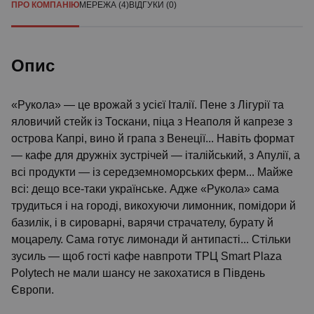
ПРО КОМПАНІЮ
МЕРЕЖА (4)
ВІДГУКИ (0)
Опис
«Рукола» — це врожай з усієї Італії. Пене з Лігурії та
яловичий стейк із Тоскани, піца з Неаполя й капрезе з
острова Капрі, вино й грапа з Венеції... Навіть формат
— кафе для дружніх зустрічей — італійський, з Апулії, а
всі продукти — із середземноморських ферм... Майже
всі: дещо все-таки українське. Адже «Рукола» сама
трудиться і на городі, викохуючи лимонник, помідори й
базилік, і в сироварні, варячи страчателу, бурату й
моцарелу. Сама готує лимонади й антипасті... Стільки
зусиль — щоб гості кафе навпроти ТРЦ Smart Plaza
Polytech не мали шансу не закохатися в Південь
Європи.