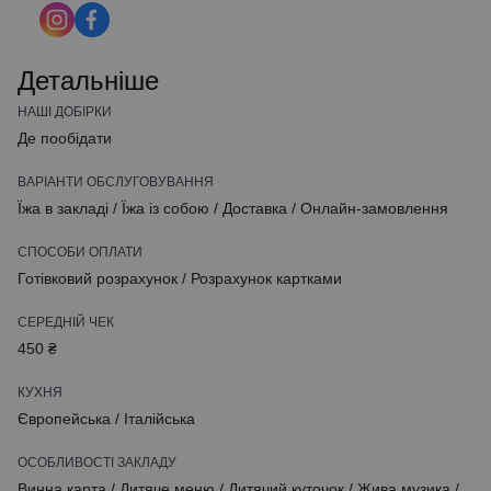
Детальніше
НАШІ ДОБІРКИ
Де пообідати
ВАРІАНТИ ОБСЛУГОВУВАННЯ
Їжа в закладі
/
Їжа із собою
/
Доставка
/
Онлайн-замовлення
СПОСОБИ ОПЛАТИ
Готівковий розрахунок
/
Розрахунок картками
СЕРЕДНІЙ ЧЕК
450 ₴
КУХНЯ
Європейська
/
Італійська
ОСОБЛИВОСТІ ЗАКЛАДУ
Винна карта
/
Дитяче меню
/
Дитячий куточок
/
Жива музика
/