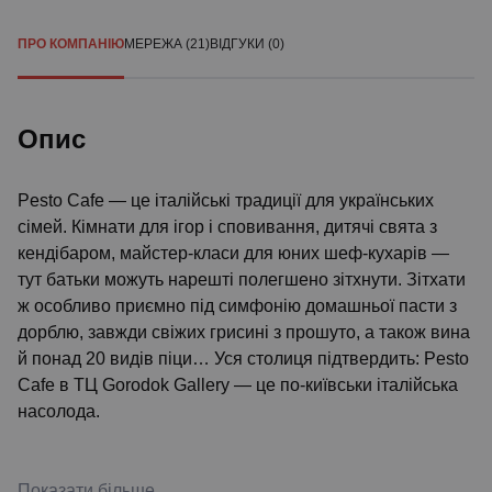
ПРО КОМПАНІЮ
МЕРЕЖА (21)
ВІДГУКИ (0)
Опис
Pesto Cafe — це італійські традиції для українських
сімей. Кімнати для ігор і сповивання, дитячі свята з
кендібаром, майстер-класи для юних шеф-кухарів —
тут батьки можуть нарешті полегшено зітхнути. Зітхати
ж особливо приємно під симфонію домашньої пасти з
дорблю, завжди свіжих грисині з прошуто, а також вина
й понад 20 видів піци… Уся столиця підтвердить: Pesto
Cafe в ТЦ Gorodok Gallery — це по-київськи італійська
насолода.
Показати більше