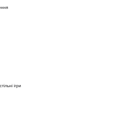
ення
тільні ігри