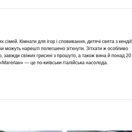
их сімей. Кімнати для ігор і сповивання, дитячі свята з кенді
и можуть нарешті полегшено зітхнути. Зітхати ж особливо
 завжди свіжих грисині з прошуто, а також вина й понад 20
«Магелан» — це по-київськи італійська насолода.