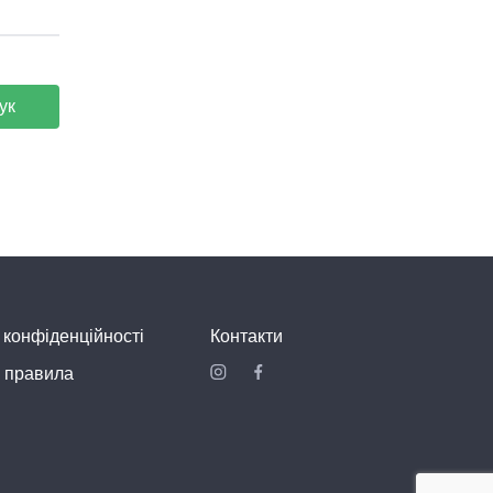
ук
Menya Musashi
Ресторан
$$
 конфіденційності
Контакти
 правила
Bigoli
Ресторан італійської кухні
$$$$