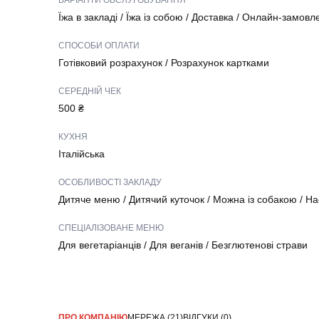
ВАРІАНТИ ОБСЛУГОВУВАННЯ
Їжа в закладі
/
Їжа із собою
/
Доставка
/
Онлайн-замовл
СПОСОБИ ОПЛАТИ
Готівковий розрахунок
/
Розрахунок картками
СЕРЕДНІЙ ЧЕК
500 ₴
КУХНЯ
Італійська
ОСОБЛИВОСТІ ЗАКЛАДУ
Дитяче меню
/
Дитячий куточок
/
Можна із собакою
/
Нас
СПЕЦІАЛІЗОВАНЕ МЕНЮ
Для вегетаріанців
/
Для веганів
/
Безглютенові страви
ПРО КОМПАНІЮ
МЕРЕЖА (21)
ВІДГУКИ (0)