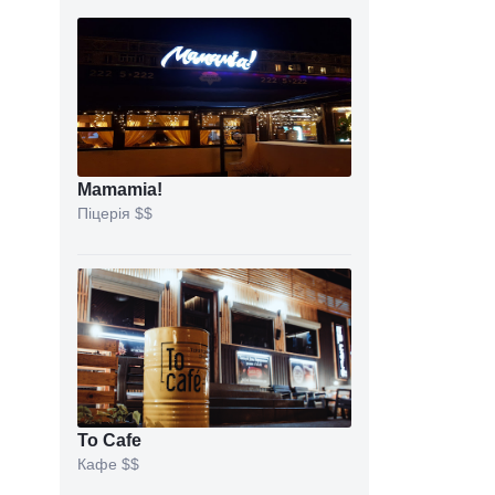
Mamamia!
Піцерія
$$
To Cafe
Кафе
$$