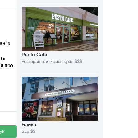
ан із
Pesto Cafe
іть
Ресторан італійської кухні
$$$
ія про
Банка
ук
Бар
$$