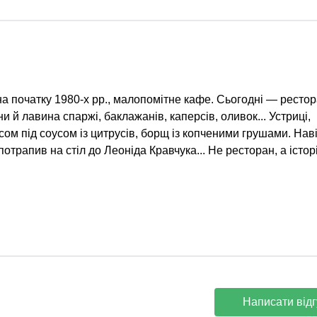
а початку 1980-х рр., малопомітне кафе. Сьогодні — рестор
и й лавина спаржі, баклажанів, каперсів, оливок... Устриці,
 сом під соусом із цитрусів, борщ із копченими грушами. Нав
рапив на стіл до Леоніда Кравчука... Не ресторан, а істор
Написати відг