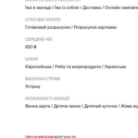
ВАРІАНТИ ОБСЛУГОВУВАННЯ
Їжа в закладі
/
Їжа із собою
/
Доставка
/
Онлайн-замовл
СПОСОБИ ОПЛАТИ
Готівковий розрахунок
/
Розрахунок картками
СЕРЕДНІЙ ЧЕК
850 ₴
КУХНЯ
Європейська
/
Риба та морепродукти
/
Українська
ВИШУКАНІ СТРАВИ
Устриці
ОСОБЛИВОСТІ ЗАКЛАДУ
Винна карта
/
Дитяче меню
/
Дитячий куточок
/
Жива му
ПРО КОМПАНІЮ
ВІДГУКИ (0)