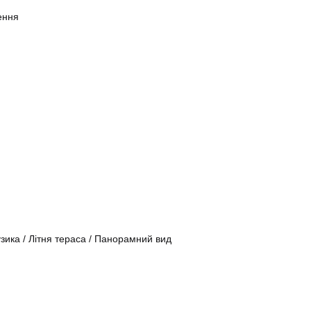
ення
зика
/
Літня тераса
/
Панорамний вид