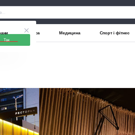
рани
Краса
Медицина
Спорт і фітнес
Так