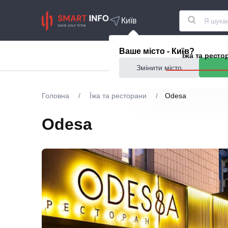
Київ
Ваше місто - Київ?
Акції
Їжа та ресто
Змінити місто
Головна
/
Їжа та ресторани
/
Odesa
Odesa