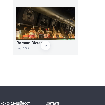
Barman Dictat
Бар
$$$
Porter Pub
Паб
$$
 конфіденційності
Контакти