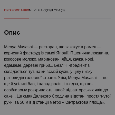
ПРО КОМПАНІЮ
МЕРЕЖА (9)
ВІДГУКИ (0)
Опис
Menya Musashi — ресторан, що закохує в рамен —
корисний фастфуд із самої Японії. Пшенична локшина,
кокосове молоко, мариновані яйця, качка, норі,
едамаме, деревні гриби... Безліч інгредієнтів
складається тут, на київській кухні, у цілу низку
різновидів головної страви. Утім, Menya Musashi — це
ще й усілякі бао, і парад ролів, і гьодза, що по-
особливому розкривають напої: від авторських чаїв до
саке... Це смак Далекого Сходу на відстані простягнутої
руки: за 50 м від станції метро «Контрактова площа».