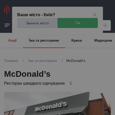
Київ
Ваше місто - Київ?
Змінити місто
Так
Акції
Їжа та ресторани
Краса
Медицина
Головна
/
Їжа та ресторани
/
McDonald’s
McDonald’s
Ресторан швидкого харчування
$