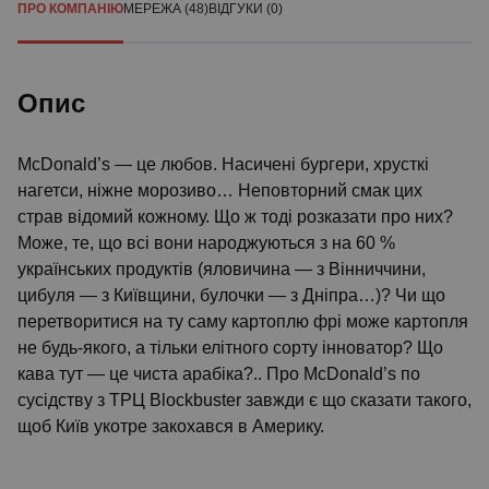
ПРО КОМПАНІЮ
МЕРЕЖА (48)
ВІДГУКИ (0)
Опис
McDonald’s — це любов. Насичені бургери, хрусткі
нагетси, ніжне морозиво… Неповторний смак цих
страв відомий кожному. Що ж тоді розказати про них?
Може, те, що всі вони народжуються з на 60 %
українських продуктів (яловичина — з Вінниччини,
цибуля — з Київщини, булочки — з Дніпра…)? Чи що
перетворитися на ту саму картоплю фрі може картопля
не будь-якого, а тільки елітного сорту інноватор? Що
кава тут — це чиста арабіка?.. Про McDonald’s по
сусідству з ТРЦ Blockbuster завжди є що сказати такого,
щоб Київ укотре закохався в Америку.