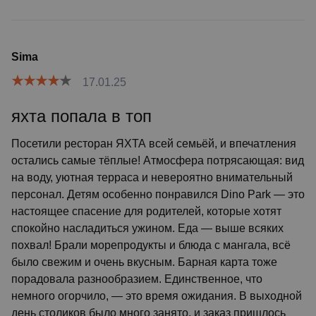
Sima
17.01.25
яхта попала в топ
Посетили ресторан ЯХТА всей семьёй, и впечатления
остались самые тёплые! Атмосфера потрясающая: вид
на воду, уютная терраса и невероятно внимательный
персонал. Детям особенно понравился Dino Park — это
настоящее спасение для родителей, которые хотят
спокойно насладиться ужином. Еда — выше всяких
похвал! Брали морепродукты и блюда с мангала, всё
было свежим и очень вкусным. Барная карта тоже
порадовала разнообразием. Единственное, что
немного огорчило, — это время ожидания. В выходной
день столиков было много занято, и заказ пришлось