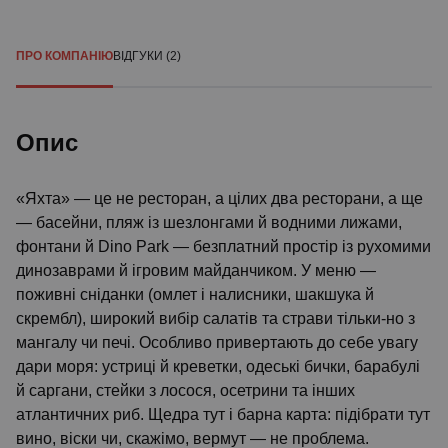
ПРО КОМПАНІЮ
ВІДГУКИ (2)
Опис
«Яхта» — це не ресторан, а цілих два ресторани, а ще
— басейни, пляж із шезлонгами й водними лижами,
фонтани й Dino Park — безплатний простір із рухомими
динозаврами й ігровим майданчиком. У меню —
поживні сніданки (омлет і налисники, шакшука й
скрембл), широкий вибір салатів та страви тільки-но з
мангалу чи печі. Особливо привертають до себе увагу
дари моря: устриці й креветки, одеські бички, барабулі
й саргани, стейки з лосося, осетрини та інших
атлантичних риб. Щедра тут і барна карта: підібрати тут
вино, віски чи, скажімо, вермут — не проблема.