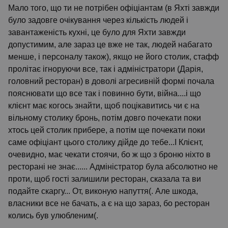
Мало того, що ти не потрібен офіціантам (в Яхті завжди
було задовге очікування через кількість людей і
завантаженість кухні, це було для Яхти завжди
допустимим, але зараз це вже не так, людей набагато
менше, і персоналу також), якщо не його столик, стафф
пролітає ігноруючи все, так і адміністратори (Дарія,
головний ресторан) в доволі агресивній формі почала
пояснювати що все так і повинно бути, війна....і що
клієнт має когось знайти, щоб поцікавитись чи є на
вільному столику бронь, потім довго почекати поки
хтось цей столик прибере, а потім ще почекати поки
саме офіціант цього столику дійде до тебе...І Клієнт,
очевидно, має чекати стоячи, бо ж що з броню ніхто в
ресторані не знає...... Адміністратор була абсолютно не
проти, щоб гості залишили ресторан, сказала та ви
подайте скаргу... От, виконую напуття(. Але шкода,
власники все не бачать, а є на що зараз, бо ресторан
колись був улюбленим(.