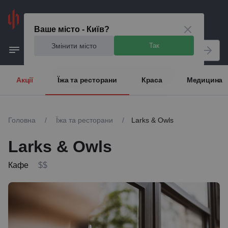
Київ
Ваше місто - Київ?
Змінити місто
Так
Акції
Їжа та ресторани
Краса
Медицина
Головна
/
Їжа та ресторани
/
Larks & Owls
Larks & Owls
Кафе
$$