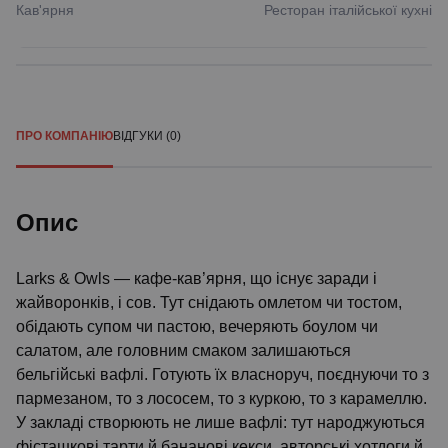
Кав'ярня
Ресторан італійської кухні
$
ПРО КОМПАНІЮ
ВІДГУКИ (0)
Опис
Larks & Owls — кафе-кав’ярня, що існує заради і
жайворонків, і сов. Тут снідають омлетом чи тостом,
обідають супом чи пастою, вечеряють боулом чи
салатом, але головним смаком залишаються
бельгійські вафлі. Готують їх власноруч, поєднуючи то з
пармезаном, то з лососем, то з куркою, то з карамеллю.
У закладі створюють не лише вафлі: тут народжуються
фісташкові тарти й бананові кекси, авторські хотдоги й