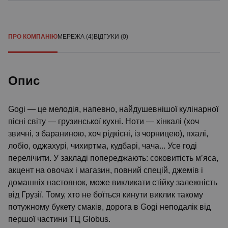
ПРО КОМПАНІЮ
МЕРЕЖА (4)
ВІДГУКИ (0)
Опис
Gogi — це мелодія, напевно, найдушевнішої кулінарної
пісні світу — грузинської кухні. Ноти — хінкалі (хоч
звичні, з бараниною, хоч рідкісні, із чорницею), пхалі,
лобіо, оджахурі, чихиртма, кудбарі, чача... Усе годі
перелічити. У закладі попереджають: соковитість м’яса,
акцент на овочах і магазин, повний спецій, джемів і
домашніх настоянок, може викликати стійку залежність
від Грузії. Тому, хто не боїться кинути виклик такому
потужному букету смаків, дорога в Gogi неподалік від
першої частини ТЦ Globus.