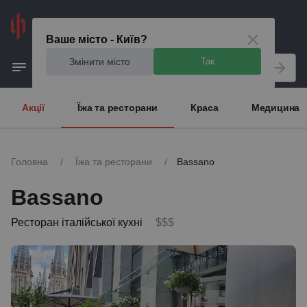
Київ
Ваше місто - Київ?
Змінити місто
Так
Акції
Їжа та ресторани
Краса
Медицина
Головна
/
Їжа та ресторани
/
Bassano
Bassano
Ресторан італійської кухні
$$$