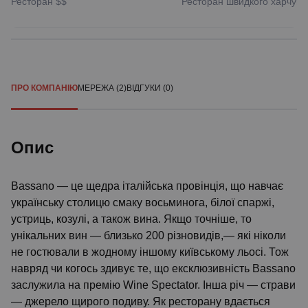
Ресторан
$$
Ресторан швидкого харчув
ПРО КОМПАНІЮ
МЕРЕЖА (2)
ВІДГУКИ (0)
Опис
Bassano — це щедра італійська провінція, що навчає
українську столицю смаку восьминога, білої спаржі,
устриць, козулі, а також вина. Якщо точніше, то
унікальних вин — близько 200 різновидів,— які ніколи
не гостювали в жодному іншому київському льосі. Тож
навряд чи когось здивує те, що ексклюзивність Bassano
заслужила на премію Wine Spectator. Інша річ — страви
— джерело щирого подиву. Як ресторану вдається