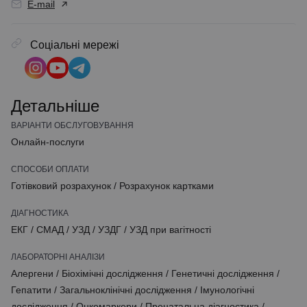
E-mail
Соціальні мережі
Детальніше
ВАРІАНТИ ОБСЛУГОВУВАННЯ
Онлайн-послуги
СПОСОБИ ОПЛАТИ
Готівковий розрахунок
/
Розрахунок картками
ДІАГНОСТИКА
ЕКГ
/
СМАД
/
УЗД
/
УЗДГ
/
УЗД при вагітності
ЛАБОРАТОРНІ АНАЛІЗИ
Алергени
/
Біохімічні дослідження
/
Генетичні дослідження
/
Гепатити
/
Загальноклінічні дослідження
/
Імунологічні
дослідження
/
Онкомаркери
/
Пренатальна діагностика
/