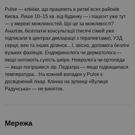
Pulse — клініки, що працюють в ритмі всех районів
Києва. Лише 10–15 хв. від будинку — і пацієнт уже тут
— у мережі можливостей. Що це за можливості?
Аналізи, безплатні консультації (тисячі сімей уже
підписали в центрах декларації з терапевтами), УЗД
серця, вен та інших ділянок... І, звісно, допомога безлічі
вузьких фахівців. Ендокринолога чи дерматолога —
якщо непокоїть сухість шкіри. Невролога чи ортопеда
— якщо погіршився зір. Педіатра — якщо підвищилася
температура... На кожний випадок у Pulse є
досвідчений лікар. Клініка на зупинці «Вулиця
Радунська» — не виняток.
Мережа