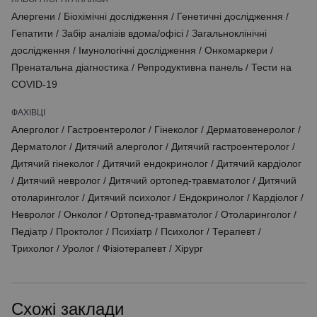
Алергени
/
Біохімічні дослідження
/
Генетичні дослідження
/
Гепатити
/
Забір аналізів вдома/офісі
/
Загальноклінічні
дослідження
/
Імунологічні дослідження
/
Онкомаркери
/
Пренатальна діагностика
/
Репродуктивна панель
/
Тести на
COVID-19
ФАХІВЦІ
Алерголог
/
Гастроентеролог
/
Гінеколог
/
Дерматовенеролог
/
Дерматолог
/
Дитячий алерголог
/
Дитячий гастроентеролог
/
Дитячий гінеколог
/
Дитячий ендокринолог
/
Дитячий кардіолог
/
Дитячий невролог
/
Дитячий ортопед-травматолог
/
Дитячий
отоларинголог
/
Дитячий психолог
/
Ендокринолог
/
Кардіолог
/
Невролог
/
Онколог
/
Ортопед-травматолог
/
Отоларинголог
/
Педіатр
/
Проктолог
/
Психіатр
/
Психолог
/
Терапевт
/
Трихолог
/
Уролог
/
Фізіотерапевт
/
Хірург
Схожі заклади