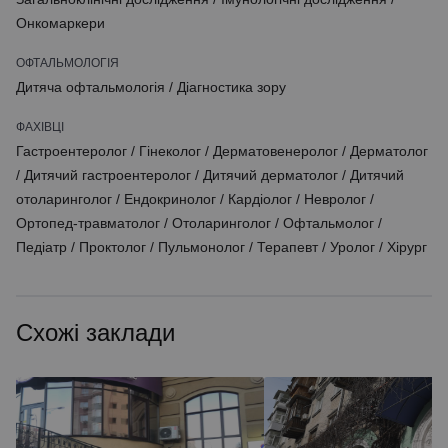
Онкомаркери
ОФТАЛЬМОЛОГІЯ
Дитяча офтальмологія
/
Діагностика зору
ФАХІВЦІ
Гастроентеролог
/
Гінеколог
/
Дерматовенеролог
/
Дерматолог
/
Дитячий гастроентеролог
/
Дитячий дерматолог
/
Дитячий
отоларинголог
/
Ендокринолог
/
Кардіолог
/
Невролог
/
Ортопед-травматолог
/
Отоларинголог
/
Офтальмолог
/
Педіатр
/
Проктолог
/
Пульмонолог
/
Терапевт
/
Уролог
/
Хірург
Схожі заклади