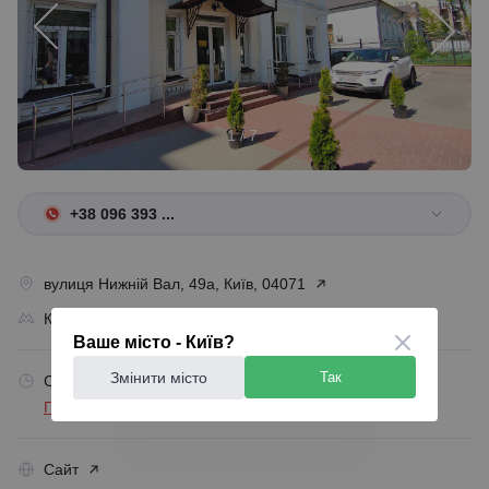
1 / 7
+38 096 393 ...
вулиця Нижній Вал, 49а, Київ, 04071
Контрактова площа
Ваше місто - Київ?
Змінити місто
Так
Сьогодні: 08:00-19:00
Зачинено
Показати графік
Сайт