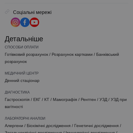
Соціальні мережі
Детальніше
СПОСОБИ ОПЛАТИ
Готівковий розрахунок
/
Розрахунок картками
/
Банківський
розрахунок
МЕДИЧНИЙ ЦЕНТР
Денний стаціонар
ДІАГНОСТИКА
Гастроскопія
/
ЕКГ
/
КТ
/
Мамографія
/
Рентген
/
УЗД
/
УЗД при
вагітності
ЛАБОРАТОРНІ АНАЛІЗИ
Алергени
/
Біохімічні дослідження
/
Генетичні дослідження
/
Загальноклінічні дослідження
/
Імунологічні дослідження
/