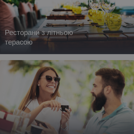
Ресторани з літньою
терасою