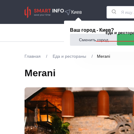
Киев
Ваш город - Киев?
Акции
Еда и рестор
Сменить город
Главная
/
Еда и рестораны
/
Merani
Merani