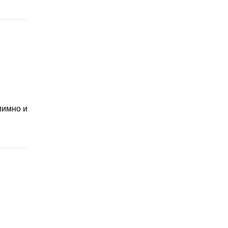
Dubai
Ресторан
$$
иимно и
Merry Berry
Кафе
$