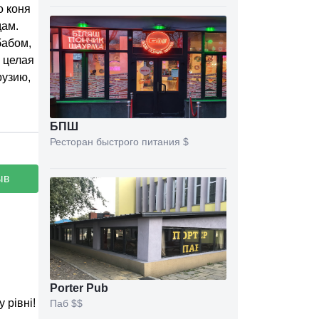
о коня
дам.
бабом,
 целая
рузию,
БПШ
Ресторан быстрого питания
$
ыв
Porter Pub
 рівні!
Паб
$$