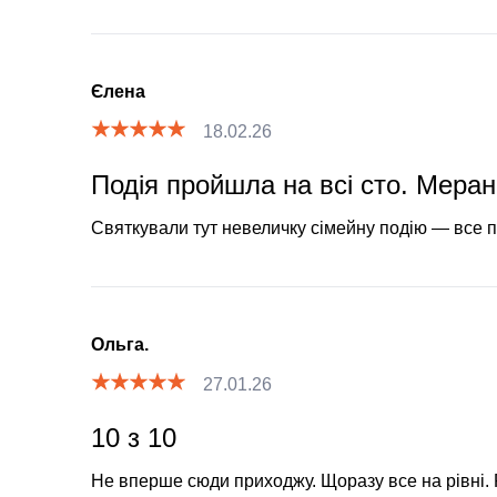
Єлена
18.02.26
Подія пройшла на всі сто. Меран
Святкували тут невеличку сімейну подію — все
Ольга.
27.01.26
10 з 10
Не вперше сюди приходжу. Щоразу все на рівні.