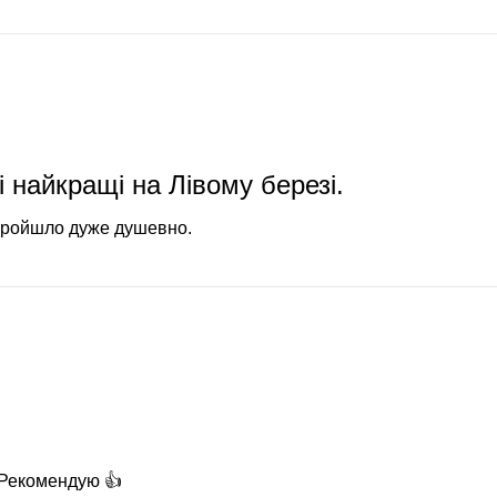
і найкращі на Лівому березі.
 пройшло дуже душевно.
 Рекомендую 👍