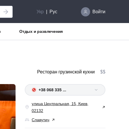
Укр
Рус
Войти
с
Отдых и развлечения
Ресторан грузинской кухни
$$
+38 068 335 ...
улица Центральная, 15, Киев,
02132
Славутич