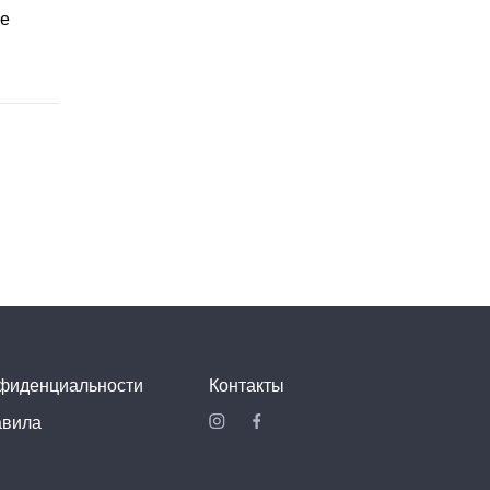
не
Bassano
Ресторан итальянской кухни
$$$
нфиденциальности
Контакты
авила
Elevato
Ресторан
$$$$