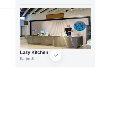
Lazy Kitchen
Кафе
$
Oxota na Ovets
Стейк-хаус
$$$