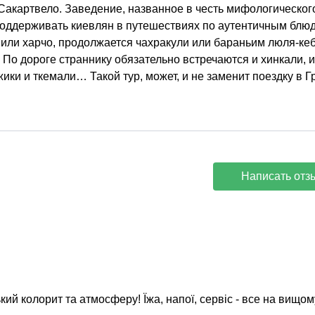
Сакартвело. Заведение, названное в честь мифологическог
оддерживать киевлян в путешествиях по аутентичным блю
и или харчо, продолжается чахракули или бараньим люля-ке
По дороге страннику обязательно встречаются и хинкали, и
ики и ткемали… Такой тур, может, и не заменит поездку в Г
Написать отз
ий колорит та атмосферу! Їжа, напої, сервіс - все на вищому