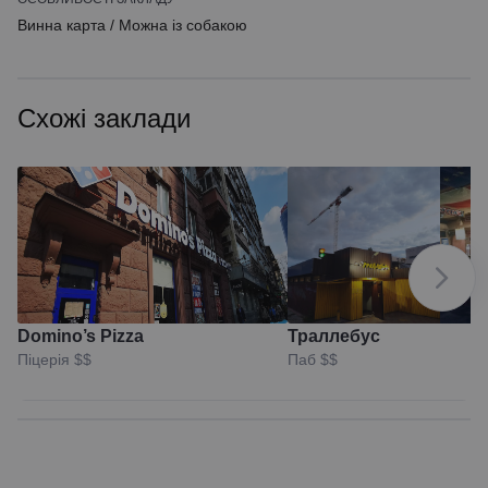
Винна карта
/
Можна із собакою
Схожі заклади
Domino’s Pizza
Траллебус
Піцерія
$$
Паб
$$