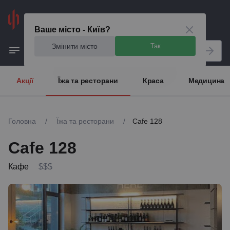
Київ
Ваше місто - Київ?
Змінити місто
Так
Акції
Їжа та ресторани
Краса
Медицина
Головна
/
Їжа та ресторани
/
Сafe 128
Сafe 128
Кафе
$$$