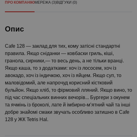
ПРО КОМПАНІЮ
МЕРЕЖА (3)
ВІДГУКИ (0)
Опис
Cafe 128 — заклад для тих, кому затісні стандартні
правила. Якщо сніданки — ковбаски гриль, кіші,
гранола, сирники,— то весь день, а не тільки вранці.
Якщо каша, то з додатками: хоч із лососем, хоч із
авокадо, хоч із індичкою, хоч із яйцем. Якщо суп, то
маловідомий, але напрочуд корисний кістковий
бульйон. Якщо хліб, то фірмовий лляний. Якщо вино, то
під час спеціальних винних вечорів... Бургери з окунем
та ячмінь із броколі, лате й імбирно-м’ятний чай та інші
добре знайомі смаки звучать особливо затишно в Cafe
128 у ЖК Tetris Hal.