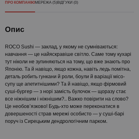
ПРО КОМПАНІЮ
МЕРЕЖА (5)
ВІДГУКИ (0)
Опис
ROCO Sushi — заклад, у якому не сумніваються:
навчання — це найяскравіше світло. Саме тому кухарі
тут ніколи не зупиняються на тому, що вже знають про
Японію. Та й навіщо, якщо кожна, навіть ледь помітна,
деталь робить гункани й роли, боули й варіації місо-
супу ще апетитнішими? Та й навіщо, якщо фірмовий
суші-бургер — з норі замість булочок — щоразу стає
все ніжнішим і ніжнішим?.. Важко повірити на слово?
Це необов’язково! Будь-хто може переконатися в
довершеності страв мережі особисто — у суші-барі
поруч із Сирецьким дендрологічним парком.