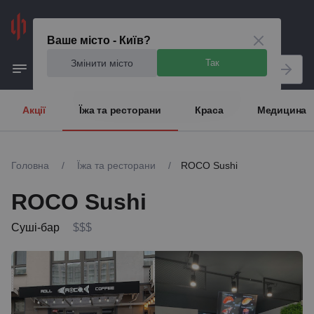
Київ
Ваше місто - Київ?
Змінити місто
Так
Акції
Їжа та ресторани
Краса
Медицина
Головна
/
Їжа та ресторани
/
ROCO Sushi
ROCO Sushi
Суші-бар
$$$