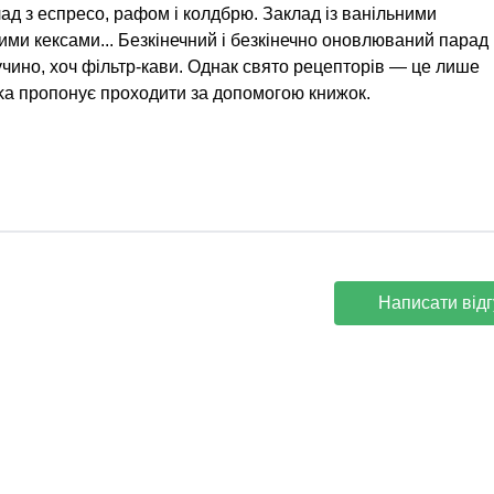
лад з еспресо, рафом і колдбрю. Заклад із ванільними
ми кексами... Безкінечний і безкінечно оновлюваний парад
учино, хоч фільтр-кави. Однак свято рецепторів — це лише
rka пропонує проходити за допомогою книжок.
Написати відг