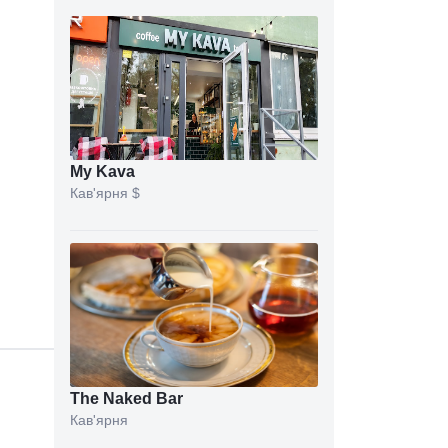
My Kava
Кав'ярня
$
The Naked Bar
Кав'ярня