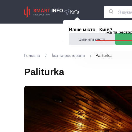
Київ
Ваше місто - Київ?
Акції
Їжа та ресто
Змінити місто
Головна
/
Їжа та ресторани
/
Paliturka
Paliturka