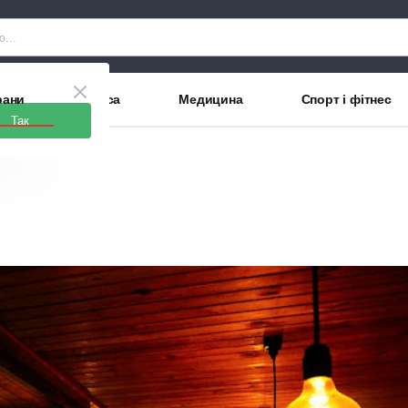
рани
Краса
Медицина
Спорт і фітнес
Так