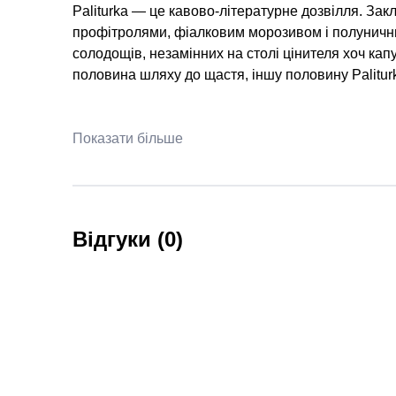
Paliturka — це кавово-літературне дозвілля. Зак
профітролями, фіалковим морозивом і полунични
солодощів, незамінних на столі цінителя хоч кап
половина шляху до щастя, іншу половину Palitu
Показати більше
Відгуки (0)