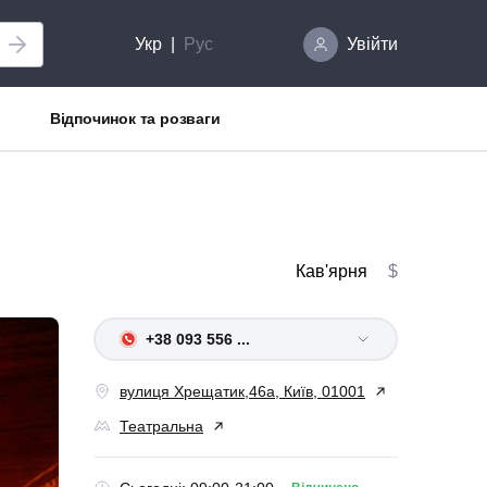
Укр
Рус
Увійти
Відпочинок та розваги
Кав'ярня
$
+38 093 556 ...
вулиця Хрещатик,46а, Київ, 01001
Театральна