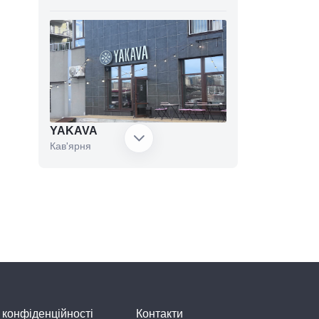
YAKAVA
Кав'ярня
Гніздечко
Кав'ярня
$
 конфіденційності
Контакти